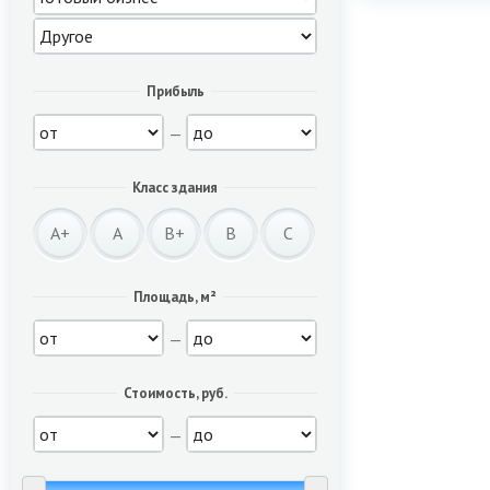
Прибыль
—
Класс здания
A+
A
B+
B
C
Площадь, м²
—
Стоимость, руб.
—