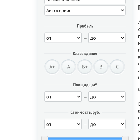
Прибыль
—
Класс здания
A+
A
B+
B
C
Площадь, м²
—
Стоимость, руб.
—