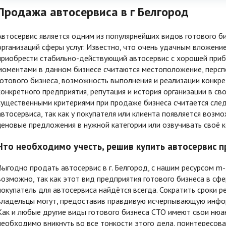
Продажа автосервиса в г Белгород
Автосервис является одним из популярнейших видов готового биз
организаций сферы услуг. Известно, что очень удачным вложен
приобрести стабильно-действующий автосервис с хорошей при
моментами в данном бизнесе считаются местоположение, перс
готового бизнеса, возможность выполнения и реализации конкр
конкретного предприятия, репутация и история организации в сво
существенными критериями при продаже бизнеса считается след
автосервиса, так как у покупателя или клиента появляется воз
ценовые предложения в нужной категории или озвучивать своё 
Что необходимо учесть, решив купить автосервис п
Выгодно продать автосервис в г. Белгород, с нашим ресурсом m
возможно, так как этот вид предприятия готового бизнеса в сфе
покупатель для автосервиса найдётся всегда. Сократить сроки 
владельцы могут, предоставив правдивую исчерпывающую инфор
Как и любые другие виды готового бизнеса СТО имеют свои нюан
необходимо вникнуть во все тонкости этого дела, поинтересова