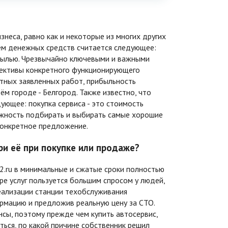
неса, равно как и некоторые из многих других
ием денежных средств считается следующее:
былью. Чрезвычайно ключевыми и важными
пективы конкретного функционирующего
етных заявленных работ, прибыльность
ём городе - Белгород. Также известно, что
ующее: покупка сервиса - это стоимость
можность подбирать и выбирать самые хорошие
конкретное предложение.
ри её при покупке или продаже?
-2.ru в минимальные и сжатые сроки полностью
ре услуг пользуется большим спросом у людей,
реализации станции техобслуживания
мацию и предложив реальную цену за СТО.
сы, поэтому прежде чем купить автосервис,
ться, по какой причине собственник решил