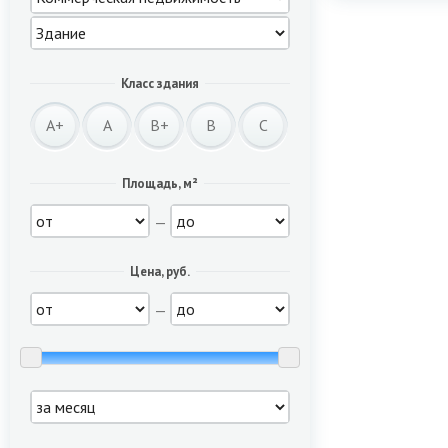
Класс здания
A+
A
B+
B
C
Площадь, м²
—
Цена, руб.
—