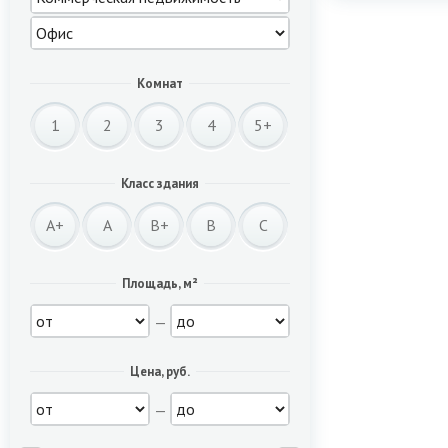
Комнат
1
2
3
4
5+
Класс здания
A+
A
B+
B
C
Площадь, м²
—
Цена, руб.
—