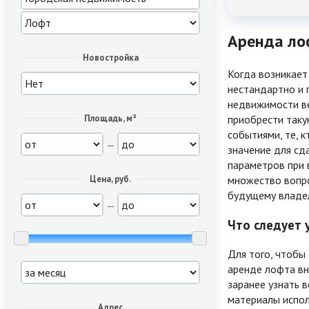
Аренда лоф
Новостройка
Когда возникает
нестандартно и 
недвижимости ве
приобрести таку
Площадь, м²
событиями, те, 
—
значение для сд
параметров при 
множество вопро
Цена, руб.
будущему владел
—
Что следует у
Для того, чтобы
аренде лофта вн
заранее узнать 
материалы испол
Адрес