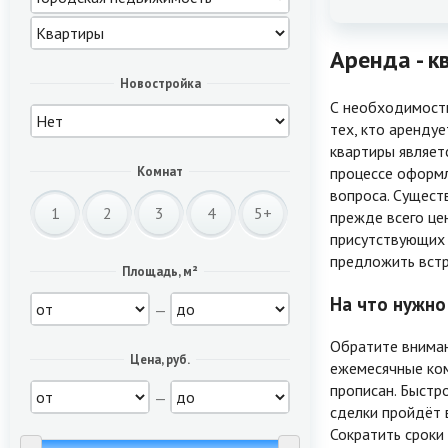
Аренда - к
Новостройка
С необходимость
тех, кто аренду
квартиры являет
процессе оформл
Комнат
вопроса. Сущест
1
2
3
4
5+
прежде всего це
присутствующих 
предложить встр
Площадь, м²
На что нужно
—
Обратите вниман
Цена, руб.
ежемесячные ком
прописан. Быстр
—
сделки пройдёт в
Сократить сроки