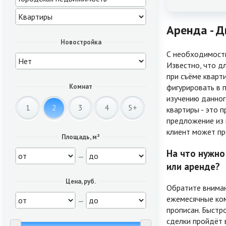
Аренда - 
Новостройка
С необходимость
Известно, что д
при съёме кварт
фигурировать в 
Комнат
изучению данног
1
2
3
4
5+
квартиры - это 
предложение из 
клиент может пр
Площадь, м²
На что нужно
—
или аренде?
Цена, руб.
Обратите вниман
ежемесячные ком
—
прописан. Быстр
сделки пройдёт в