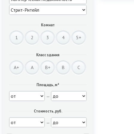
Комнат
1
2
3
4
5+
Класс здания
A+
A
B+
B
C
Площадь, м²
—
Стоимость, руб.
—