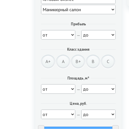
Прибыль
—
Класс здания
A+
A
B+
B
C
Площадь, м²
—
Цена, руб.
—