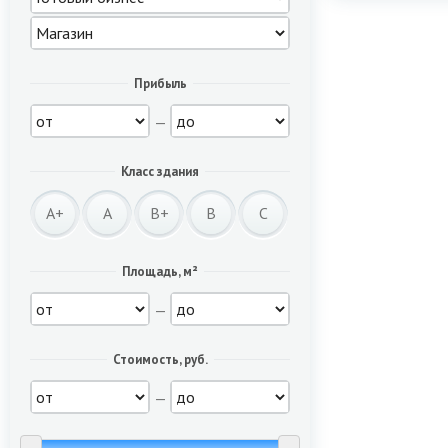
Прибыль
—
Класс здания
A+
A
B+
B
C
Площадь, м²
—
Стоимость, руб.
—