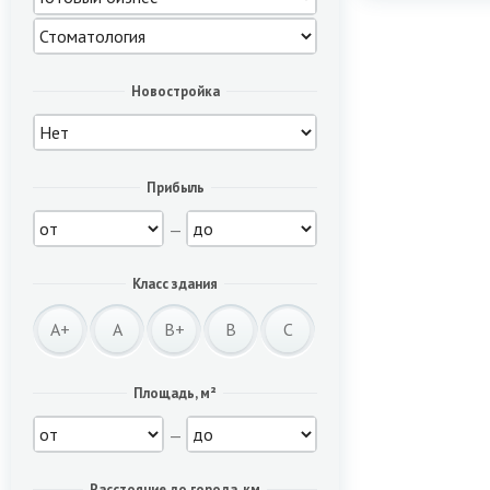
Новостройка
Прибыль
—
Класс здания
A+
A
B+
B
C
Площадь, м²
—
Расстояние до города, км