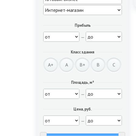
Прибыль
—
Класс здания
A+
A
B+
B
C
Площадь, м²
—
Цена, руб.
—