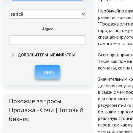
Необычайно важн
развития конкре
"Продажа элитно
Адрес
города, потому 
специализируютс
самого места за
Всем предприяти
ДОПОЛНИТЕЛЬНЫЕ ФИЛЬТРЫ
такие как помещ
комнаты, комнат
Поиск
Значительным кр
деловая репутац
в связи с чем п
или предлагать 
Похожие запросы
ресурсом m-2.ru 
Продажа - Сочи | Готовый
большим спросом
бизнес
реальную стоимо
перед тем как ку
чем собственник