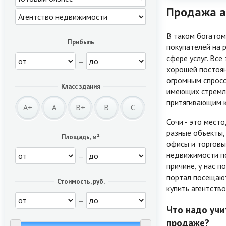
Продажа а
В таком богатом
Прибыль
покупателей на 
сфере услуг. Вс
—
хорошей постоя
огромным спросо
Класс здания
имеющих стремле
притягивающим к
A+
A
B+
B
C
Сочи - это мест
разные объекты,
Площадь, м²
офисы и торговы
недвижимости по
—
причине, у нас 
портал посещают
Стоимость, руб.
купить агентств
—
Что надо учи
продаже?