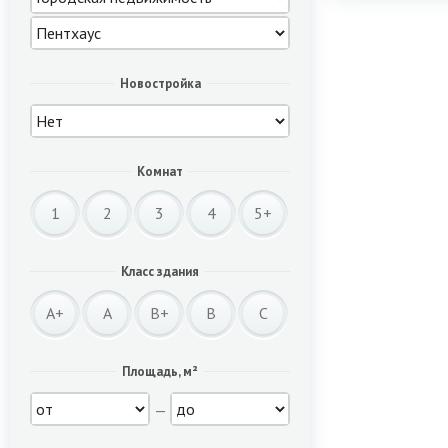
Новостройка
Комнат
1
2
3
4
5+
Класс здания
A+
A
B+
B
C
Площадь, м²
—