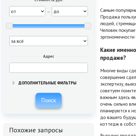
Самым популярны
—
Продажа пользуе
людей, стремящи
Человек покупае
эргономичности 
Какие именно
Адрес
продаже?
Многие виды сде
совершения сдел
ДОПОЛНИТЕЛЬНЫЕ ФИЛЬТРЫ
экспертизу, выя
советуем поинте
важным здесь яв
Поиск
очень сильно вл
планируются к н
до вашего будущ
коттедж в собст
Похожие запросы
Выгодно продать