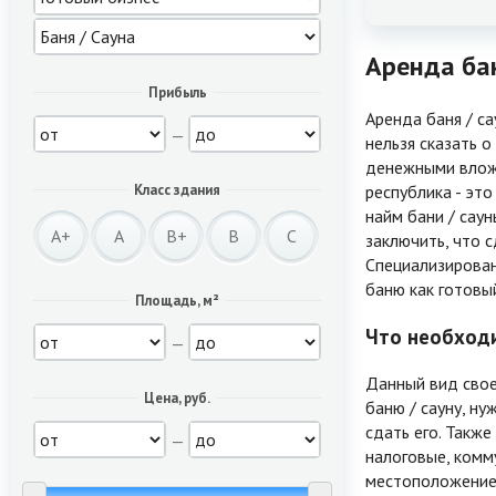
Аренда бан
Прибыль
Аренда баня / с
—
нельзя сказать о
денежными вложе
республика - это
Класс здания
найм бани / сау
A+
A
B+
B
C
заключить, что с
Специализирован
баню как готовый
Площадь, м²
Что необходи
—
Данный вид свое
Цена, руб.
баню / сауну, ну
сдать его. Такж
—
налоговые, комм
местоположение 