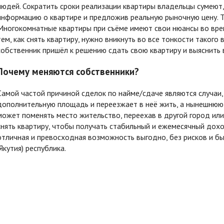
людей. Сократить сроки реализации квартиры владельцы сумеют
информацию о квартире и предложив реальную рыночную цену. Та
Многокомнатные квартиры при съёме имеют свои нюансы во врем
тем, как снять квартиру, нужно вникнуть во все тонкости такого 
собственник пришёл к решению сдать свою квартиру и выяснить
Почему меняются собственники?
Самой частой причиной сделок по найме/сдаче являются случаи,
дополнительную площадь и переезжает в неё жить, а нынешнюю
может поменять место жительство, переехав в другой город или
снять квартиру, чтобы получать стабильный и ежемесячный дох
отличная и превосходная возможность выгодно, без рисков и бы
(Якутия) республика.