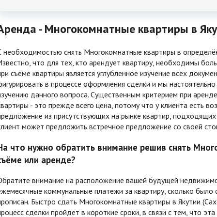
Аренда - Многокомнатные квартиры в Яку
С необходимостью снять Многокомнатные квартиры в определён
Известно, что для тех, кто арендует квартиру, необходимы бо
при съёме квартиры является углубленное изучение всех докуме
фигурировать в процессе оформления сделки и мы настоятельн
изучению данного вопроса. Существенным критерием при аренде
квартиры - это прежде всего цена, потому что у клиента есть 
предложение из присутствующих на рынке квартир, подходящих
клиент может предложить встречное предложение со своей сто
На что нужно обратить внимание решив снять Мног
съёме или аренде?
Обратите внимание на расположение вашей будущей недвижимост
ежемесячные коммунальные платежи за квартиру, сколько было с
прописан. Быстро сдать Многокомнатные квартиры в Якутии (Сахе
процесс сделки пройдёт в короткие сроки, в связи с тем, что э