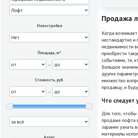
Продажа ло
Новостройка
Когда возникает
нестандартно и 
недвижимости ве
приобрести таку
Площадь, м²
событиями, те, 
—
Большое значени
других параметр
множество вопро
Стоимость, руб.
продавцу, и буд
—
Что следует 
Для того, чтобы
продаже лофта в
заранее узнать 
материалы испол
Адрес