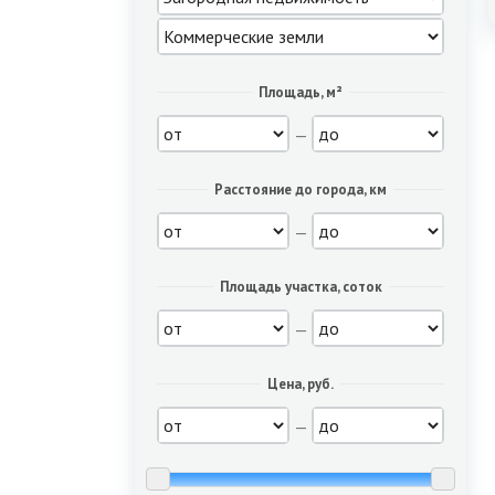
Площадь, м²
—
Расстояние до города, км
—
Площадь участка, соток
—
Цена, руб.
—