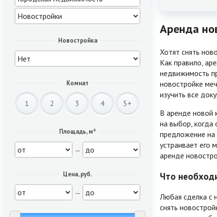
Аренда нов
Новостройка
Хотят снять ново
Как правило, аре
недвижимость пр
новостройке меч
Комнат
изучить все док
1
2
3
4
5+
В аренде новой 
на выбор, когда
Площадь, м²
предложение на 
устраивает его 
—
аренде новостро
Цена, руб.
Что необходи
—
Любая сделка с 
снять новострой