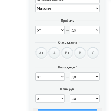
Прибыль
—
Класс здания
A+
A
B+
B
C
Площадь, м²
—
Цена, руб.
—