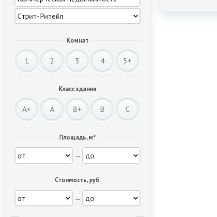
Комнат
1
2
3
4
5+
Класс здания
A+
A
B+
B
C
Площадь, м²
—
Стоимость, руб.
—