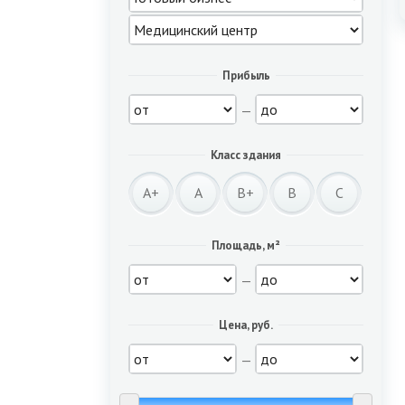
Прибыль
—
Класс здания
A+
A
B+
B
C
Площадь, м²
—
Цена, руб.
—