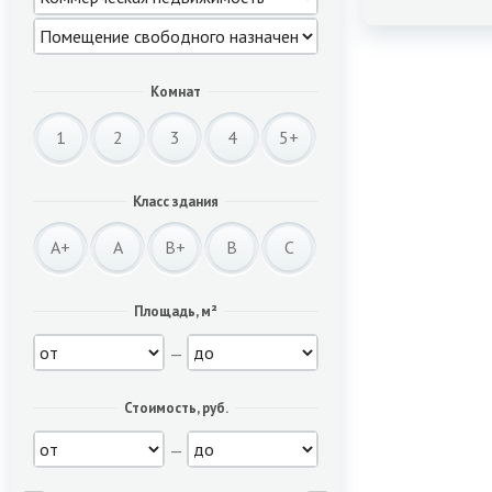
Комнат
1
2
3
4
5+
Класс здания
A+
A
B+
B
C
Площадь, м²
—
Стоимость, руб.
—