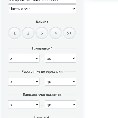
Комнат
1
2
3
4
5+
Площадь, м²
—
Расстояние до города, км
—
Площадь участка, соток
—
Цена, руб.