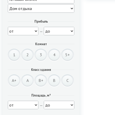
Прибыль
—
Комнат
1
2
3
4
5+
Класс здания
A+
A
B+
B
C
Площадь, м²
—