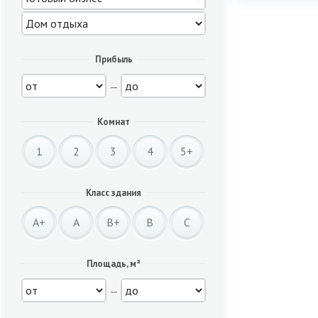
Прибыль
—
Комнат
1
2
3
4
5+
Класс здания
A+
A
B+
B
C
Площадь, м²
—