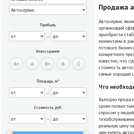
Продажа а
Автосервис явля
Прибыль
организаций сфе
приобрести ста
—
моментами в дан
готового бизнес
Класс здания
конкретного пред
известно, что с
A+
A
B+
B
C
стоимость автос
самые хорошие ц
Площадь, м²
Что необходи
—
Выгодно продать
сроки полностью
Стоимость, руб.
спросом у людей
—
техобслуживани
реальную цену з
чем купить авто