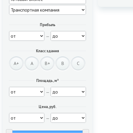
Прибыль
—
Класс здания
A+
A
B+
B
C
Площадь, м²
—
Цена, руб.
—