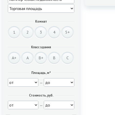
Комнат
1
2
3
4
5+
Класс здания
A+
A
B+
B
C
Площадь, м²
—
Стоимость, руб.
—