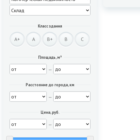
Класс здания
A+
A
B+
B
C
Площадь, м²
—
Расстояние до города, км
—
Цена, руб.
—