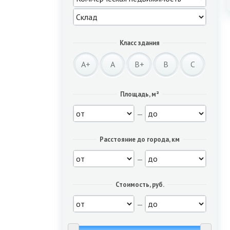
Класс здания
A+
A
B+
B
C
Площадь, м²
—
Расстояние до города, км
—
Стоимость, руб.
—