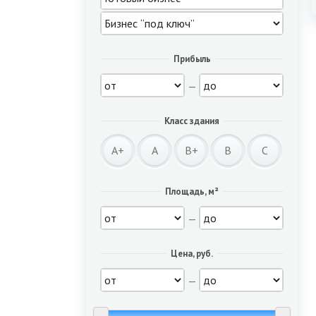
Прибыль
—
Класс здания
A+
A
B+
B
C
Площадь, м²
—
Цена, руб.
—