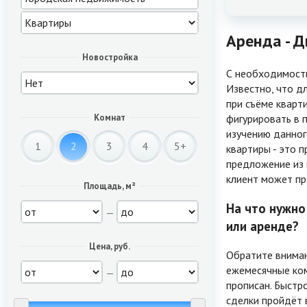
Аренда - 
Новостройка
С необходимость
Известно, что д
при съёме кварт
фигурировать в 
Комнат
изучению данног
1
2
3
4
5+
квартиры - это 
предложение из 
клиент может пр
Площадь, м²
На что нужно
—
или аренде?
Цена, руб.
Обратите вниман
ежемесячные ком
—
прописан. Быстр
сделки пройдёт в