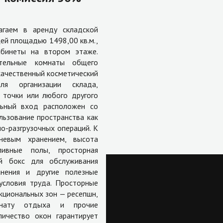
агаем в аренду складской
ей площадью 1498,00 кв.м.,
бинеты на втором этаже.
тельные комнаты общего
качественный косметический
я организации склада,
й точки или любого другого
льный вход расположен со
льзование пространства как
но-разгрузочных операций. К
невым хранением, высота
ивные полы, просторная
ый бокс для обслуживания
анения и другие полезные
словия труда. Просторные
кциональных зон — ресепшн,
омнату отдыха и прочие
ичество окон гарантирует