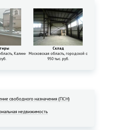
ртиры
Склад
д.2А/6
бласть, Калининград городской округ, Калининград, Добролюбова ул, 48
Московская область, городской округ Лобня, Лобня, Абб
руб.
950 тыс. руб.
ние свободного назначения (ПСН)
риальная недвижимость