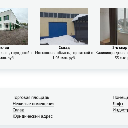
Склад
Склад
2-к ква
ский, Арсенальная ул, 29
ласть, городской округ Мытищи, деревня Шолохово, шоссе Дмитровское, 
Московская область, городской округ Химки, 1
Калининградская о
млн. руб.
1.05 млн. руб.
33 тыс. 
Торговая площадь
Помеще
Нежилые помещения
Лофт
Склад
Индуст
Юридический адрес