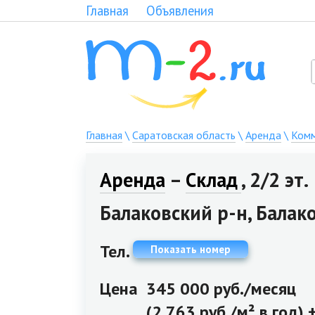
Главная
Объявления
Главная
\
Саратовская область
\
Аренда
\
Комм
Аренда
–
Склад
, 2/2 эт.
Балаковский р-н, Балак
Тел.
Показать номер
Цена
345 000 руб./месяц
(2 763 руб./м² в год)