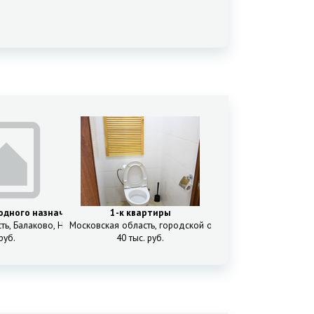
дного назначения (ПСН)
1-к квартиры
вское, д.2а/6
аречье Рабочий поселок, Сосновая улица, д.1Ак3
ть, Балаково, Новый, Саратовское шоссе ул, 52/3
Московская область, городской округ Мытищи, Мытищи, 1
руб.
40 тыс. руб.