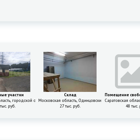
ные участки
Склад
Помещение свобо
ул,
ласть, городской округ Мытищи, деревня Шолохово, шоссе Старое Дмитро
Московская область, Одинцовский городской округ, З
Саратовская облас
тыс. руб.
27 тыс. руб.
48 тыс. 