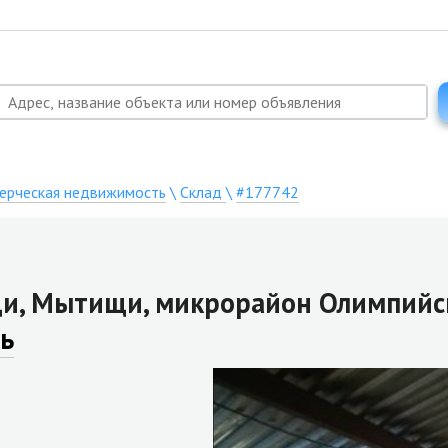
ерческая недвижимость
\
Склад
\
#177742
и, Мытищи, микрорайон Олимпийск
ь